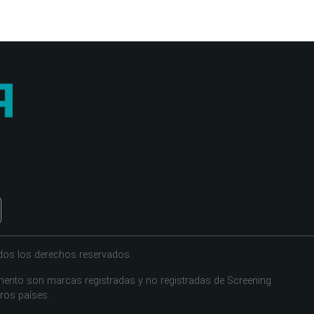
dos los derechos reservados.
ento son marcas registradas y no registradas de Screening
tros países.