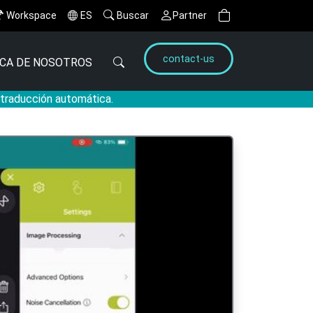
Workspace
ES
Buscar
Partner
contact-us
CA DE NOSOTROS
a traducción automática.