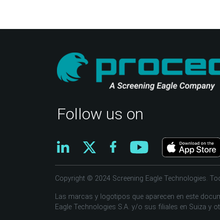
Follow us on
Copyright © 2024 Screening Eagle Technologies. To
Las marcas y logotipos que aparecen en este docum
Eagle Technologies S.A. y/o sus filiales en Suiza y o