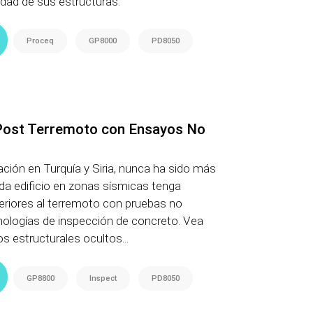
idad de sus estructuras.
Proceq
GP8000
PD8050
Post Terremoto con Ensayos No
ación en Turquía y Siria, nunca ha sido más
da edificio en zonas sísmicas tenga
eriores al terremoto con pruebas no
nologías de inspección de concreto. Vea
 estructurales ocultos...
GP8800
Inspect
PD8050