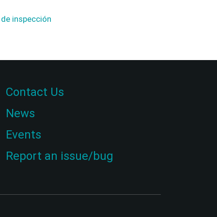
o de inspección
Contact Us
News
Events
Report an issue/bug