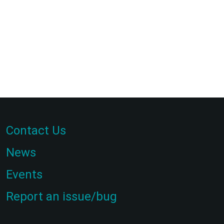
Contact Us
News
Events
Report an issue/bug