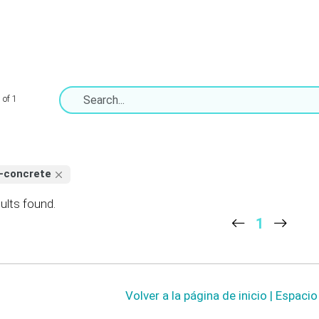
 of 1
-concrete
ults found.
1
Volver a la página de inicio | Espaci