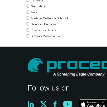
Carretera
Geomática
Metal
Martillos De Rebote Schmidt
Detección De Fallos
Pruebas De Dureza
Software De Inspección
Follow us on