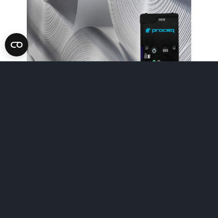
Events
Inspection industry
Screening Eagle Digital Keynote.
Streamed live to an interna
Apprendre encore plus