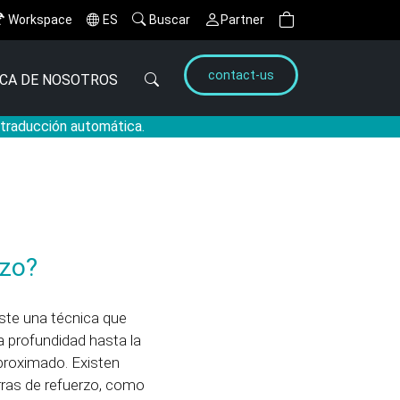
Workspace
ES
Buscar
Partner
contact-us
CA DE NOSOTROS
a traducción automática.
rzo?
iste una técnica que
a profundidad hasta la
 aproximado. Existen
rras de refuerzo, como