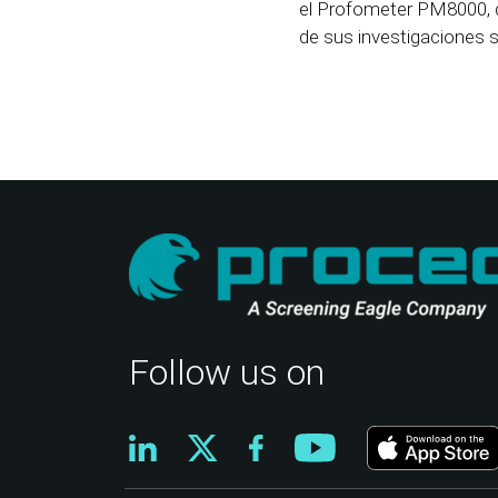
el Profometer PM8000, q
de sus investigaciones s
Follow us on