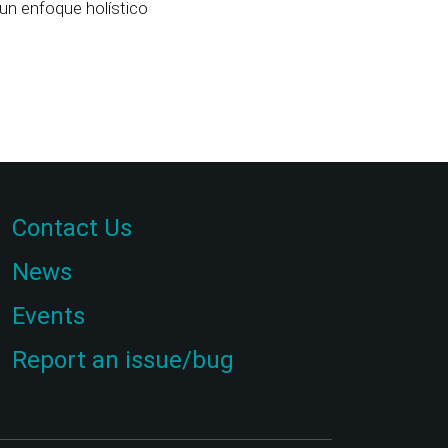
un enfoque holístico
Contact Us
News
Events
Report an issue/bug