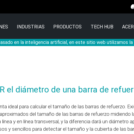
NES
INDUSTRIAS
PRODUCTOS
TECH HUB
ACER
sado en la inteligencia artificial, en este sitio web utilizamos l
R el diámetro de una barra de refue
nta ideal para calcular el tamaño de las barras de refuerzo. Ex
 aproximados del tamaño de las barras de refuerzo midiendo l
n línea y en línea transversal, y la diferencia dará un diámetro
s y sencillos para detectar el tamaño y la cubierta de las ba