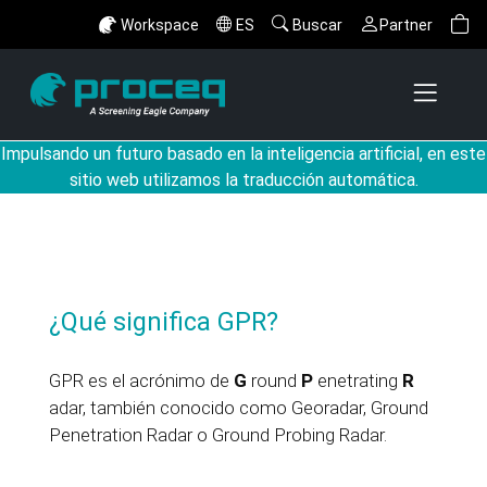
Workspace
ES
Buscar
Partner
Impulsando un futuro basado en la inteligencia artificial, en este
sitio web utilizamos la traducción automática.
¿Qué significa GPR?
GPR es el acrónimo de
G
round
P
enetrating
R
adar, también conocido como Georadar, Ground
Penetration Radar o Ground Probing Radar.