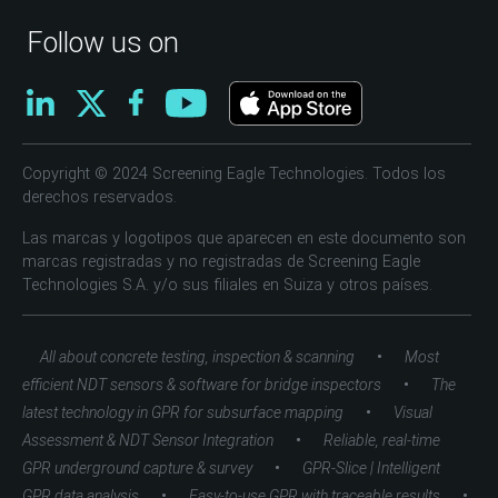
Follow us on
Copyright © 2024 Screening Eagle Technologies. Todos los
derechos reservados.
Las marcas y logotipos que aparecen en este documento son
marcas registradas y no registradas de Screening Eagle
Technologies S.A. y/o sus filiales en Suiza y otros países.
•
All about concrete testing, inspection & scanning
Most
•
efficient NDT sensors & software for bridge inspectors
The
•
latest technology in GPR for subsurface mapping
Visual
•
Assessment & NDT Sensor Integration
Reliable, real-time
•
GPR underground capture & survey
GPR-Slice | Intelligent
•
•
GPR data analysis
Easy-to-use GPR with traceable results