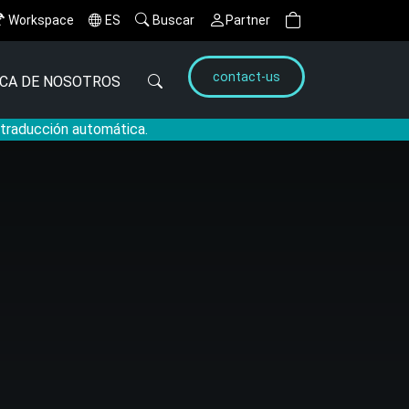
Workspace
ES
Buscar
Partner
contact-us
CA DE NOSOTROS
a traducción automática.