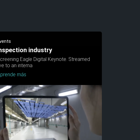
vents
nspection industry
creening Eagle Digital Keynote. Streamed
ive to an interna
prende más