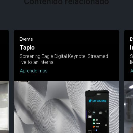
Contenido relacionado
Events
E
Tapio
I
Screening Eagle Digital Keynote. Streamed
S
live to an interna
l
Aprende más
A