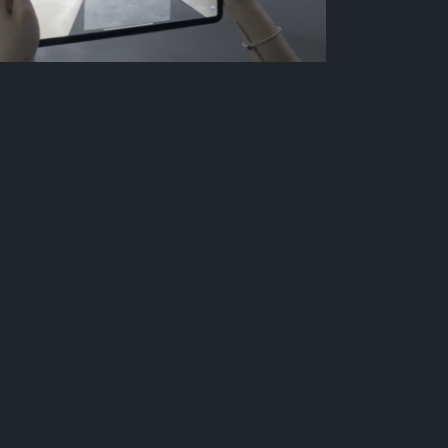
Contact Us
News
Events
Report an issue/bug