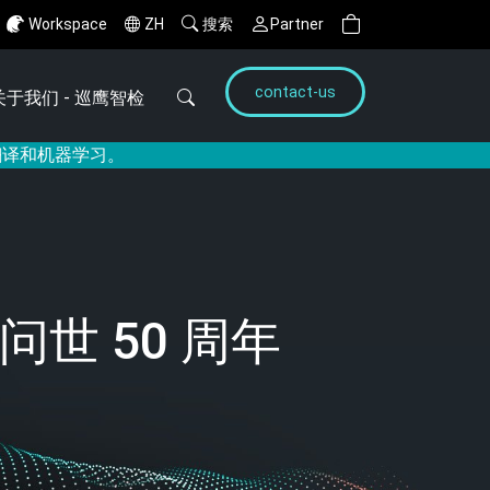
Workspace
ZH
搜索
Partner
contact-us
关于我们 - 巡鹰智检
翻译和机器学习。
计问世 50 周年