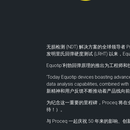
无损检测 (NDT) 解决方案的全球领导者 Proce
发明里氏回弹硬度测试 (LRHT) 以来
Equotip'利勃回弹原理的推出为工
'Today Equotip devices boasting advanced
data analysis capabilities, combine
新精神和用户反馈不断推动着产品线向前
为纪念这一重要的里程碑，Proceq 
待！）。
与 Proceq 一起庆祝 50 年来的影