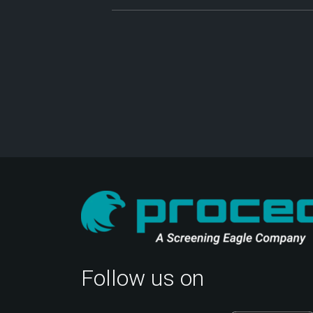
Follow us on