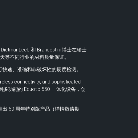
mar Leeb 和 Brandestini 博士在瑞士
航空航天等不同行业的材料质量保证。
进行快速、准确和非破坏性的硬度检测。
reless connectivity, and sophisticated
 Bambino 到多功能的 Equotip 550 一体化设备，创
出 50 周年特别版产品（详情敬请期