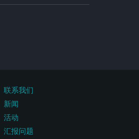
联系我们
新闻
活动
汇报问题