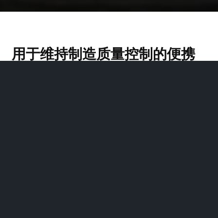
用于维持制造质量控制的便携
式解决方案
制造业的首要任务之一是确保从生产线到
最终产品检查的零部件的质量和安全。利
用时间和成本效益高的评估解决方案来最
大限度地减少停机时间并保持制造运营平
稳运行。