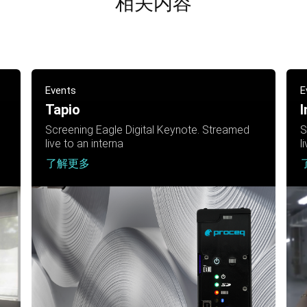
相关内容
Events
E
Tapio
I
Screening Eagle Digital Keynote. Streamed
S
live to an interna
l
了解更多