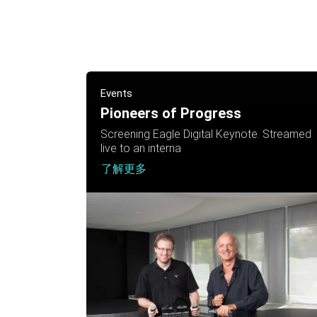
Events
Pioneers of Progress
Screening Eagle Digital Keynote. Streamed
live to an interna
了解更多