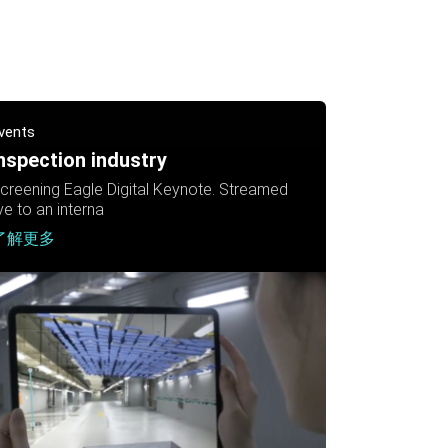
vents
nspection industry
creening Eagle Digital Keynote. Streamed
ive to an interna
了解更多