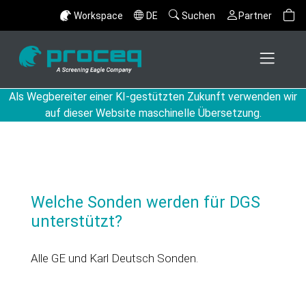
Workspace
DE
Suchen
Partner
Als Wegbereiter einer KI-gestützten Zukunft verwenden wir
auf dieser Website maschinelle Übersetzung.
Welche Sonden werden für DGS
unterstützt?
Alle GE und Karl Deutsch Sonden.