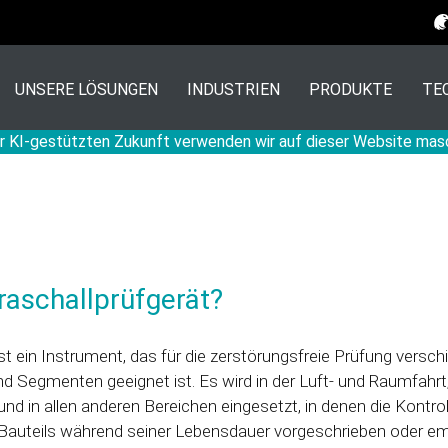
UNSERE LÖSUNGEN
INDUSTRIEN
PRODUKTE
TE
r KI-gestützten Zukunft verwenden wir auf dieser Website mas
traschallprüfgerät?
ist ein Instrument, das für die zerstörungsfreie Prüfung versc
nd Segmenten geeignet ist. Es wird in der Luft- und Raumfahrt
und in allen anderen Bereichen eingesetzt, in denen die Kontrol
Bauteils während seiner Lebensdauer vorgeschrieben oder em