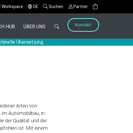
Workspace
DE
Suchen
Partner
Kontakt
CH HUB
ÜBER UNS
chinelle Übersetzung.
hiedener Arten von
, im Automobilbau, in
le der Qualität und der
pfohlen ist. Mit einem