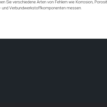
nen Sie verschiedene Arten von Fehlern wie Korrosion, Porosi
ll- und Verbundwerkstoffkomponenten messen.