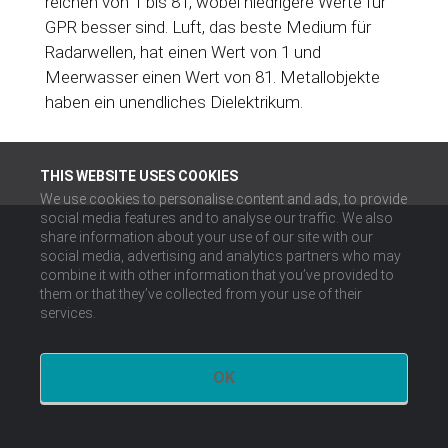
reichen von 1 bis 81, wobei niedrigere Werte für
GPR besser sind. Luft, das beste Medium für
Radarwellen, hat einen Wert von 1 und
Meerwasser einen Wert von 81. Metallobjekte
haben ein unendliches Dielektrikum.
THIS WEBSITE USES COOKIES
We use cookies to personalise content and ads, to provide
social media features and to analyse our traffic. We also
share information about your use of our site with our
social media, advertising and analytics partners who may
combine it with other information that you’ve provided to
them or that they’ve collected from your use of their
services.
OK