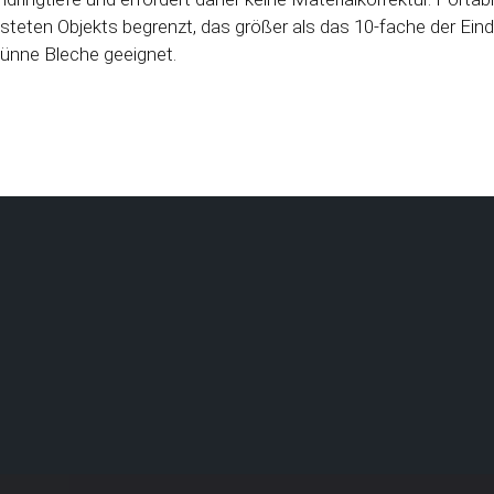
steten Objekts begrenzt, das größer als das 10-fache der Eind
 dünne Bleche geeignet.