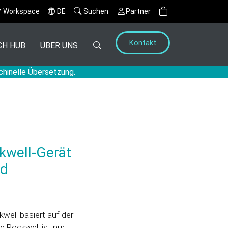
Workspace
DE
Suchen
Partner
Kontakt
CH HUB
ÜBER UNS
chinelle Übersetzung.
kwell-Gerät
nd
well basiert auf der
e Rockwell ist nur