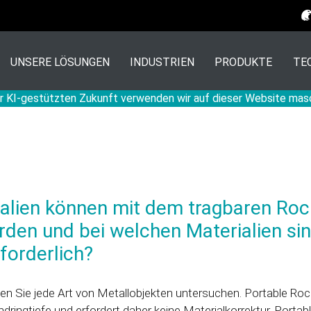
UNSERE LÖSUNGEN
INDUSTRIEN
PRODUKTE
TE
r KI-gestützten Zukunft verwenden wir auf dieser Website mas
alien können mit dem tragbaren Roc
rden und bei welchen Materialien si
forderlich?
n Sie jede Art von Metallobjekten untersuchen. Portable Rock
dringtiefe und erfordert daher keine Materialkorrektur. Portabl