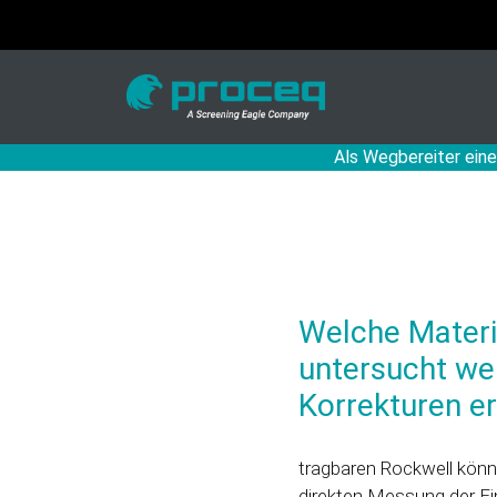
Als Wegbereiter eine
Welche Materi
untersucht we
Korrekturen er
tragbaren Rockwell könne
direkten Messung der Ein