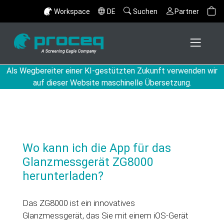
Workspace
DE
Suchen
Partner
Als Wegbereiter einer KI-gestützten Zukunft verwenden wir
auf dieser Website maschinelle Übersetzung.
Wo kann ich die App für das
Glanzmessgerät ZG8000
herunterladen?
Das ZG8000 ist ein innovatives
Glanzmessgerät, das Sie mit einem iOS-Gerät