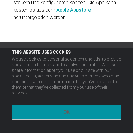
steuern und konfigurieren können. Die App kann
kostenlos aus dem
Apple Appstore
heruntergeladen werden.
THIS WEBSITE USES COOKIES
We use cookies to personalise content and ads, to provide
social media features and to analyse our traffic. We also
share information about your use of our site with our
social media, advertising and analytics partners who may
combine it with other information that you’ve provided to
them or that they’ve collected from your use of their
services.
OK