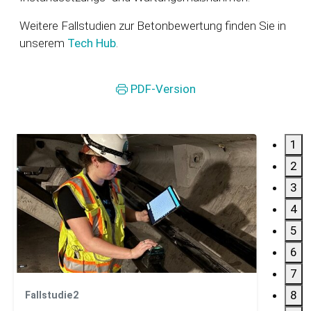
Weitere Fallstudien zur Betonbewertung finden Sie in
unserem
Tech Hub
.
PDF-Version
1
2
3
4
5
6
7
8
Fallstudie2
Fallst