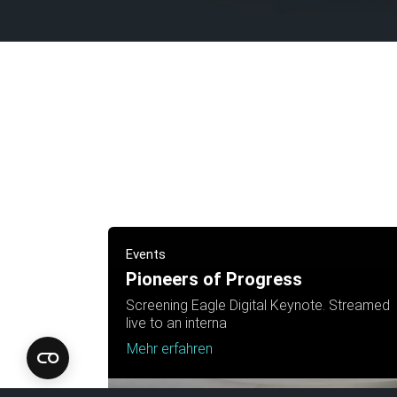
Events
Pioneers of Progress
Screening Eagle Digital Keynote. Streamed
live to an interna
Mehr erfahren