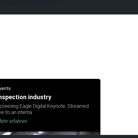
vents
nspection industry
creening Eagle Digital Keynote. Streamed
ive to an interna
ehr erfahren