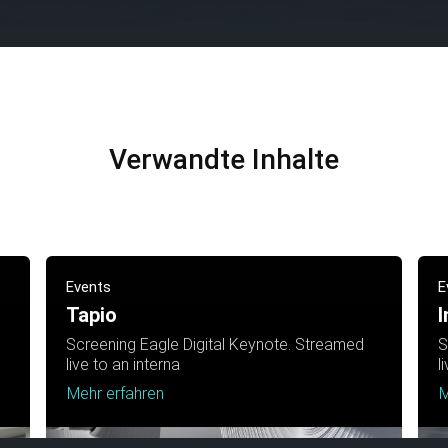
Verwandte Inhalte
Events
E
Tapio
I
Screening Eagle Digital Keynote. Streamed
S
live to an interna
l
Mehr erfahren
M