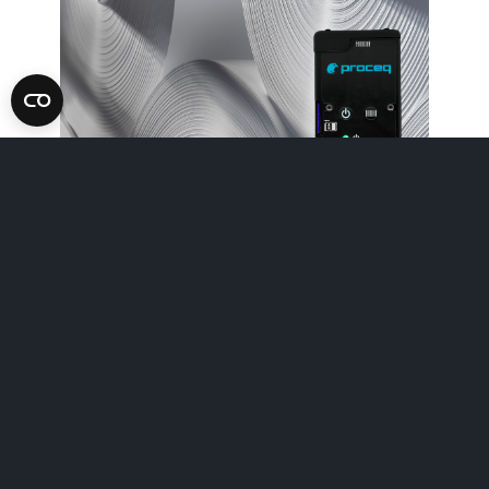
Events
Inspection industry
Screening Eagle Digital Keynote.
Streamed live to an interna
Mehr erfahren