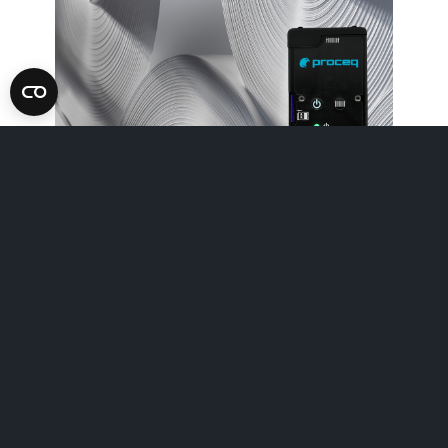
Events
Inspection industry
Screening Eagle Digital Keynote.
Streamed live to an interna
Mehr erfahren