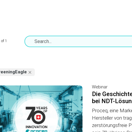
 of 1
reeningEagle
Webinar
Die Geschichte
bei NDT-Lösung
Proceq, eine Mark
Hersteller von tra
zerstörungsfreie Pr