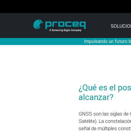
SOLUCIO
Impulsando un futuro ba
¿Qué es el po
alcanzar?
GNSS son las siglas de 
Satélite). La constelaci
señal de múltiples const