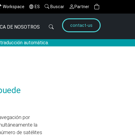
Workspace
ES
Buscar
Partner
contact-us
CA DE NOSOTROS
a traducción automática.
 puede
avegación por
imultáneamente la
número de satélites