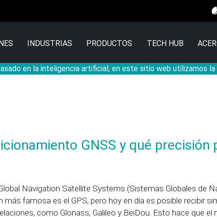
NES
INDUSTRIAS
PRODUCTOS
TECH HUB
ACER
sado en la inteligencia artificial, en este sitio web utilizamos l
sicionamiento GNSS y qué precisión
Global Navigation Satellite Systems (Sistemas Globales de N
ón más famosa es el GPS, pero hoy en día es posible recibir s
elaciones, como Glonass, Galileo y BeiDou. Esto hace que el 