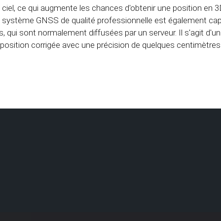
le ciel, ce qui augmente les chances d'obtenir une position en
n système GNSS de qualité professionnelle est également capa
es, qui sont normalement diffusées par un serveur. Il s'agit d'u
 position corrigée avec une précision de quelques centimètres