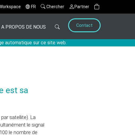
Workspace
FR
Chercher
Partner
Contact
A PROPOS DE NOUS
age automatique sur ce site web.
e est sa
r satellite). La
multanément le signal
e 100 le nombre de