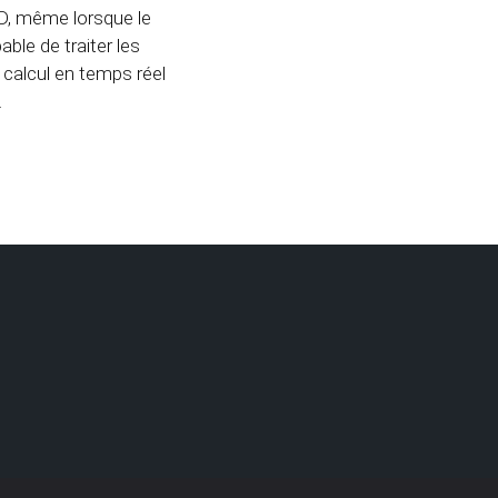
 3D, même lorsque le
ble de traiter les
n calcul en temps réel
.