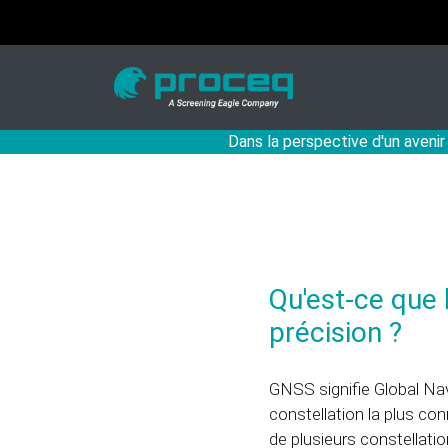
Dans la perspective d'un avenir
Qu'est-ce que 
précision ?
GNSS signifie Global Nav
constellation la plus con
de plusieurs constellatio