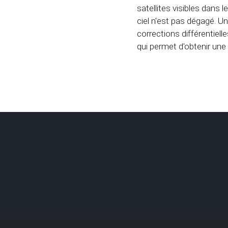
satellites visibles dans 
ciel n'est pas dégagé. U
corrections différentiell
qui permet d'obtenir une