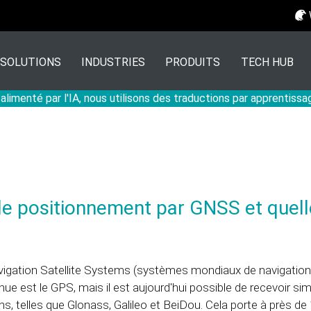
SOLUTIONS
INDUSTRIES
PRODUITS
TECH HUB
 alimenté par l'IA, nous utilisons des traductions par apprentiss
le positionnement par GNSS et quell
igation Satellite Systems (systèmes mondiaux de navigation pa
nue est le GPS, mais il est aujourd'hui possible de recevoir si
ns, telles que Glonass, Galileo et BeiDou. Cela porte à près d