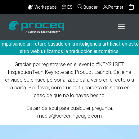
Workspace
ES
Buscar
Partner
Impulsando un futuro basado en la inteligencia artificial, en este
¡ESTÁS DENTRO!
sitio web utilizamos la traducción automática.
Gracias por registrarse en el evento #KEY21SET
InspectionTech Keynote and Product Launch. Se le ha
enviado su enlace personalizado para verlo en directo o a
la carta. Por favor, comprueba tu carpeta de spam en
caso de que no lo hayas hecho.
Estamos aquí para cualquier pregunta:
media@screeningeagle.com