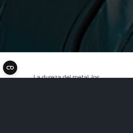
La dureza del metal, los
defectos y la corrosión son los
principales parámetros que
hay que comprobar en
cualquier estructura o
componente metálico, ya sea
en la cadena de producción o