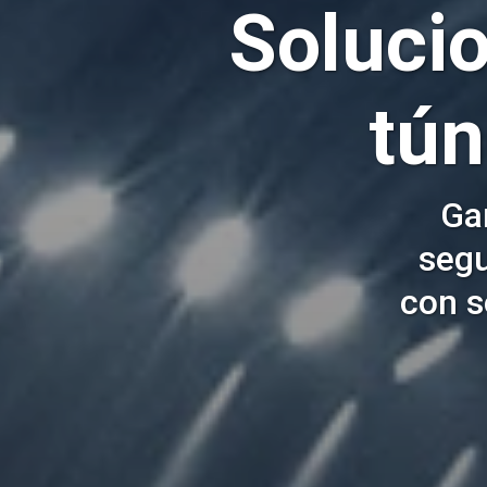
Soluci
tún
Gar
segu
con s