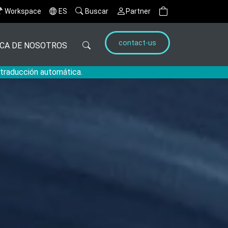
Workspace
ES
Buscar
Partner
contact-us
CA DE NOSOTROS
a traducción automática.