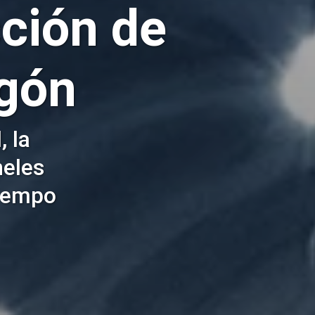
ción de
gón
, la
neles
tiempo