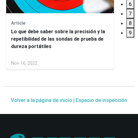
6
7
8
Article
Guía 
Lo que debe saber sobre la precisión y la
superf
9
repetibilidad de las sondas de prueba de
portát
dureza portátiles
Nov 16, 2022
Apr 13
Volver a la página de inicio | Espacio de inspección