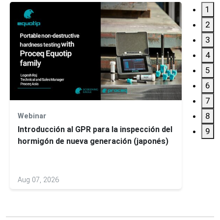
1
2
3
4
5
6
7
8
Webinar
Webin
Introducción al GPR para la inspección del
9
hormigón de nueva generación (japonés)
Aug 07, 2026
Nov 04