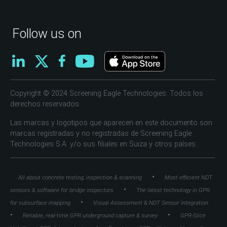
Follow us on
Copyright © 2024 Screening Eagle Technologies. Todos los
derechos reservados.
Las marcas y logotipos que aparecen en este documento son
marcas registradas y no registradas de Screening Eagle
Technologies S.A. y/o sus filiales en Suiza y otros países.
•
All about concrete testing, inspection & scanning
Most efficient NDT
•
sensors & software for bridge inspectors
The latest technology in GPR
•
for subsurface mapping
Visual Assessment & NDT Sensor Integration
•
•
Reliable, real-time GPR underground capture & survey
GPR-Slice
•