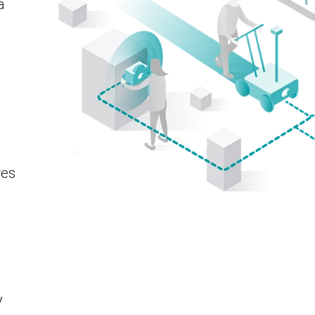
a
res
y