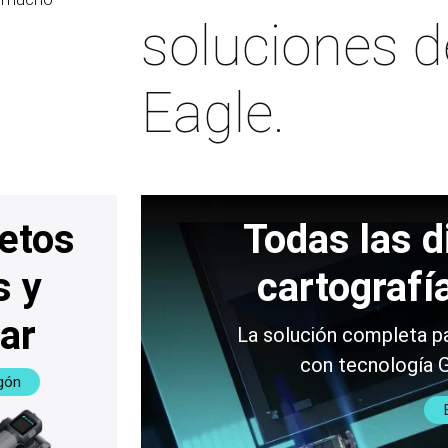
soluciones d
Eagle.
etos
Todas las 
s y
cartografí
sar
La solución completa pa
con tecnología G
gón