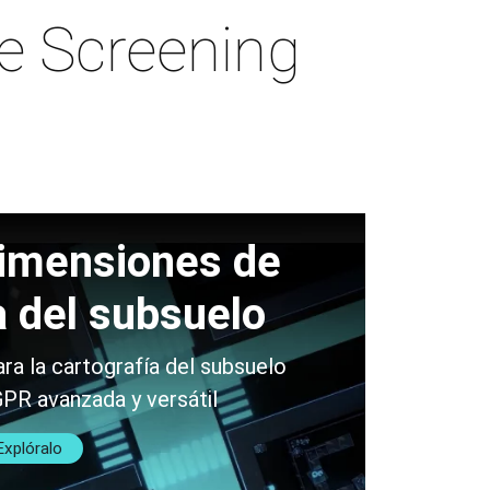
e Screening
dimensiones de
a del subsuelo
ra la cartografía del subsuelo
PR avanzada y versátil
Explóralo