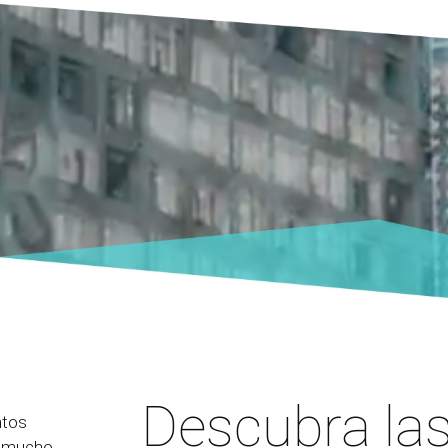
Descubra las
ntos
y mucho