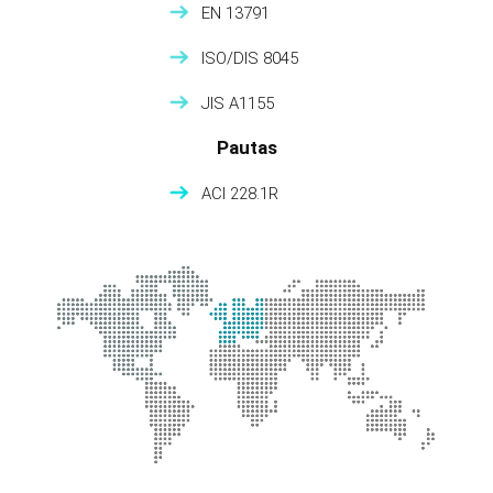
EN 13791
ISO/DIS 8045
JIS A1155
Pautas
ACI 228.1R