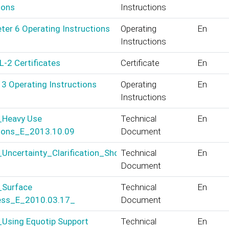
ions
Instructions
er 6 Operating Instructions
Operating
En
Instructions
L-2 Certificates
Certificate
En
 3 Operating Instructions
Operating
En
Instructions
_Heavy Use
Technical
En
tions_E_2013.10.09
Document
_Uncertainty_Clarification_Short_E_2014.01.10
Technical
En
Document
_Surface
Technical
En
ss_E_2010.03.17_
Document
_Using Equotip Support
Technical
En