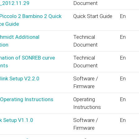
_2012.11.29
Document
Piccolo 2 Bambino 2 Quick
Quick Start Guide
En
ce Guide
chmidt Additional
Technical
En
tion
Document
nation of SONREB curve
Technical
En
ents
Document
ink Setup V2.2.0
Software /
En
Firmware
Operating Instructions
Operating
En
Instructions
k Setup V1.1.0
Software /
En
Firmware