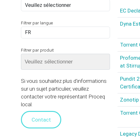
EC Decla
Filtrer par langue
Dyna Est
Torrent 
Filtrer par produit
Profome
at Stirr
Pundit 2
Si vous souhaitez plus d'informations
Certific
sur un sujet particulier, veuillez
contacter votre représentant Proceq
Zonotip 
local.
Torrent 
Contact
Legacy D