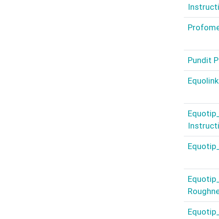
Instruct
Profomet
Pundit P
Equolink
Equotip
Instruc
Equotip
Equotip
Roughne
Equotip