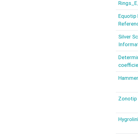
Rings_E
Equotip 
Referen
Silver S
Informa
Determi
coeffici
Hammerl
Zonotip 
Hygrolin