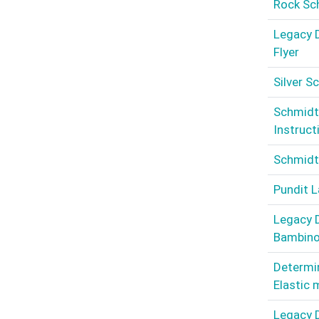
Rock Sch
Legacy D
Flyer
Silver S
Schmidt
Instruct
Schmidt
Pundit L
Legacy D
Bambino 
Determin
Elastic
Legacy D