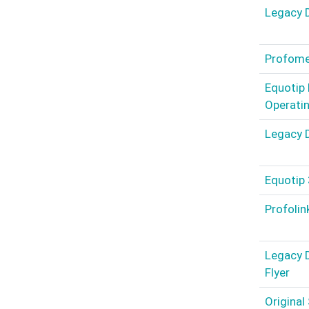
Legacy D
Profomet
Equotip 
Operatin
Legacy D
Equotip 
Profolin
Legacy D
Flyer
Original