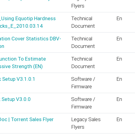
Flyers
_Using Equotip Hardness
Technical
En
ocks_E_2010.03.14
Document
tion Cover Statistics DBV-
Technical
En
on
Document
unction To Estimate
Technical
En
sive Strength (EN)
Document
k Setup V3.1.0.1
Software /
En
Firmware
 Setup V3.0.0
Software /
En
Firmware
oc | Torrent Sales Flyer
Legacy Sales
En
Flyers