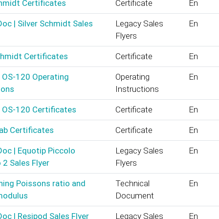
midt Certificates
Certificate
En
oc | Silver Schmidt Sales
Legacy Sales
En
Flyers
chmidt Certificates
Certificate
En
 OS-120 Operating
Operating
En
ions
Instructions
 OS-120 Certificates
Certificate
En
ab Certificates
Certificate
En
oc | Equotip Piccolo
Legacy Sales
En
2 Sales Flyer
Flyers
ing Poissons ratio and
Technical
En
 modulus
Document
oc | Resipod Sales Flyer
Legacy Sales
En