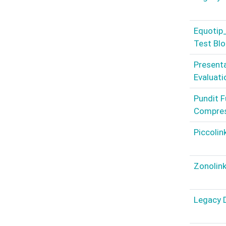
Equotip
Test Bl
Presenta
Evaluati
Pundit F
Compres
Piccolin
Zonolink
Legacy D