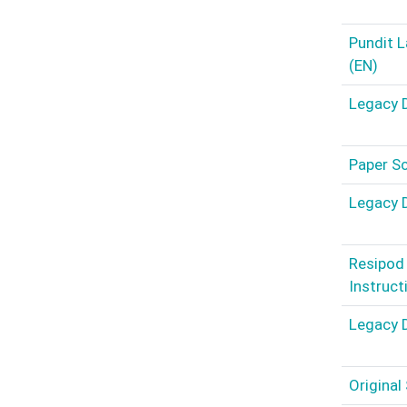
Pundit L
(EN)
Legacy D
Paper Sc
Legacy D
Resipod 
Instruct
Legacy D
Original