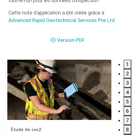
tout-en-un pour les données d'inspection.
Cette note d'application a été créée grâce à
Advanced Rapid Geotechnical Services Pte Ltd
.
Version PDF
1
2
3
4
5
6
7
8
Étude de cas2
Étude