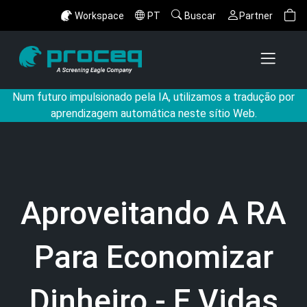
Workspace
PT
Buscar
Partner
Num futuro impulsionado pela IA, utilizamos a tradução por
aprendizagem automática neste sítio Web.
Aproveitando A RA
Para Economizar
Dinheiro - E Vidas