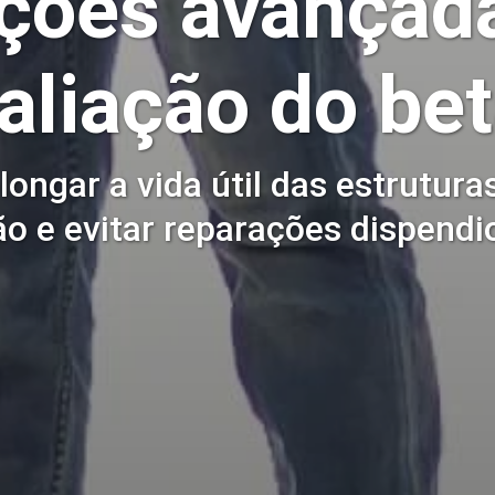
ções avançad
aliação do be
longar a vida útil das estrutura
ão e evitar reparações dispendi