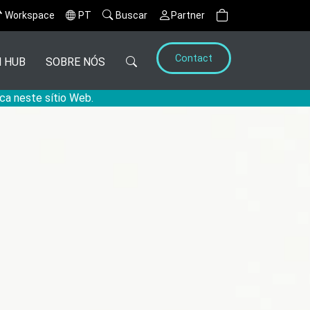
Workspace
PT
Buscar
Partner
Contact
 HUB
SOBRE NÓS
ca neste sítio Web.