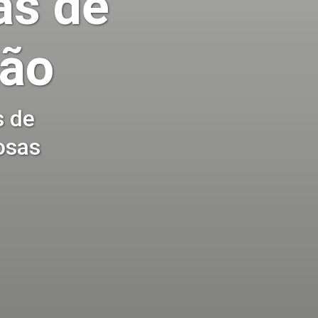
as de
tão
s de
osas