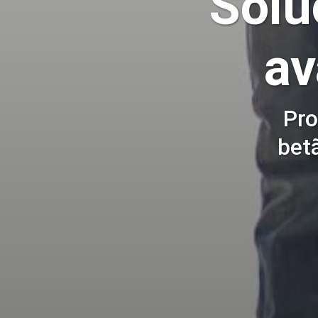
Solu
av
Pro
bet