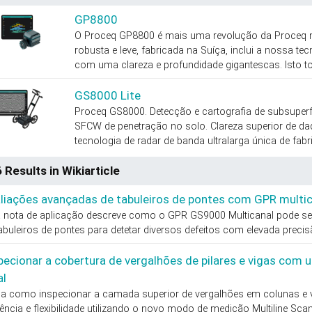
GP8800
O Proceq GP8800 é mais uma revolução da Proceq n
robusta e leve, fabricada na Suíça, inclui a nossa t
com uma clareza e profundidade gigantescas. Isto to
GS8000 Lite
Proceq GS8000. Detecção e cartografia de subsuperf
SFCW de penetração no solo. Clareza superior de da
tecnologia de radar de banda ultralarga única de fabri
 Results in Wikiarticle
liações avançadas de tabuleiros de pontes com GPR multic
a nota de aplicação descreve como o GPR GS9000 Multicanal pode ser
abuleiros de pontes para detetar diversos defeitos com elevada precisã
pecionar a cobertura de vergalhões de pilares e vigas com 
al
ba como inspecionar a camada superior de vergalhões em colunas e 
iência e flexibilidade utilizando o novo modo de medição Multiline Sc