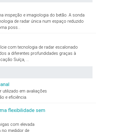
a inspeção e imagiologia do betão. A sonda
ecnologia de radar única num espaço reduzido
rna poss...
ície com tecnologia de radar escalonado
dos a diferentes profundidades graças à
cação Suíça, ...
anal
 utilizado em avaliações
o e eficiência.
uma flexibilidade sem
vigas com elevada
an no medidor de