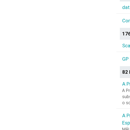
dat
Con
176
Sca
GP 
82 
A P
A Pr
subs
o s
A P
Esp
MÁL