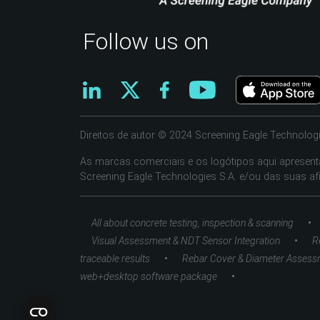
Follow us on
Direitos de autor © 2024 Screening Eagle Technologi
As marcas comerciais e os logótipos aqui apresen
Screening Eagle Technologies S.A. e/ou das suas afi
•
All about concrete testing, inspection & scanning
•
Visual Assessment & NDT Sensor Integration
R
•
traceable results
Rebar Cover & Diameter Assess
•
web+desktop software package