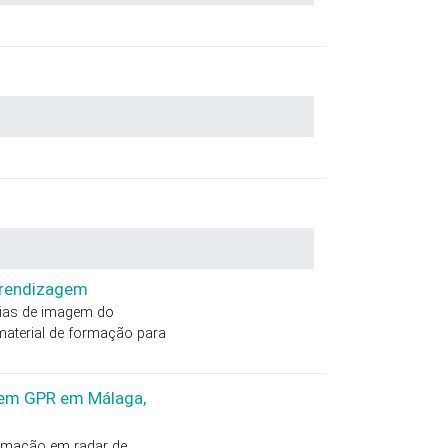
prendizagem
ogias de imagem do
 material de formação para
a em GPR em Málaga,
ormação em radar de