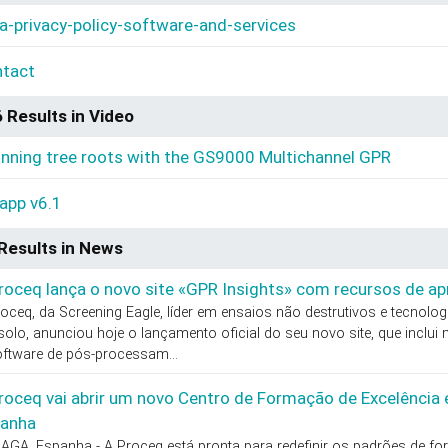
a-privacy-policy-software-and-services
tact
 Results in Video
nning tree roots with the GS9000 Multichannel GPR
app v6.1
Results in News
roceq lança o novo site «GPR Insights» com recursos de a
oceq, da Screening Eagle, líder em ensaios não destrutivos e tecnol
olo, anunciou hoje o lançamento oficial do seu novo site, que inclui
oftware de pós-processam...
roceq vai abrir um novo Centro de Formação de Excelênci
anha
AGA, Espanha - A Proceq está pronta para redefinir os padrões de f