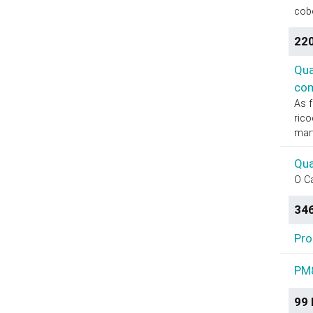
cob
220
Qua
com
As f
ric
mart
Qua
O Ca
346
Pro
PM8
99 