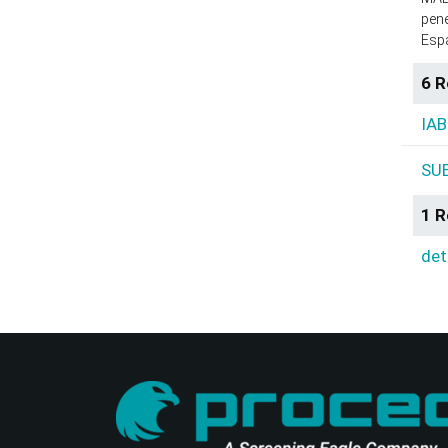
pen
Espa
6 R
IAB
SUE
1 R
det