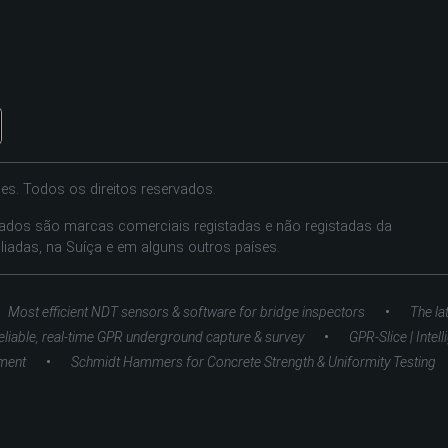
es. Todos os direitos reservados.
tados são marcas comerciais registadas e não registadas da
liadas, na Suíça e em alguns outros países.
•
Most efficient NDT sensors & software for bridge inspectors
The la
•
eliable, real-time GPR underground capture & survey
GPR-Slice | Intel
•
ment
Schmidt Hammers for Concrete Strength & Uniformity Testing