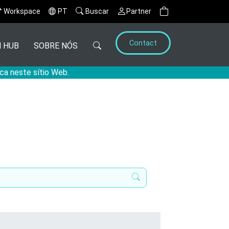
Workspace
PT
Buscar
Partner
Contact
 HUB
SOBRE NÓS
ca neste sítio Web.