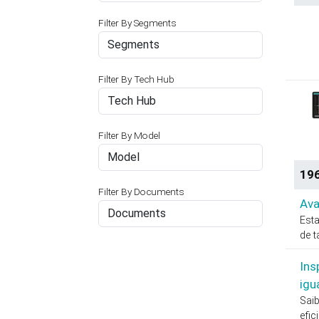
Filter By Segments
Segments
Filter By Tech Hub
Tech Hub
Filter By Model
Model
196
Filter By Documents
Ava
Documents
Est
de t
Ins
igu
Sai
efic