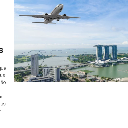
s
que
eus
ção
ar
eus
r