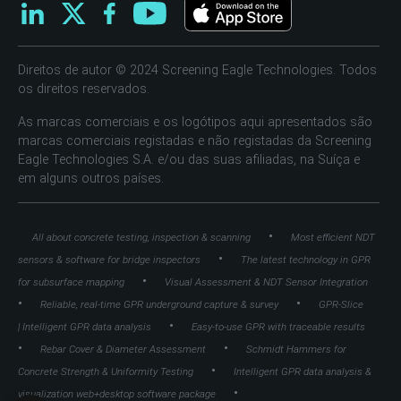
Direitos de autor © 2024 Screening Eagle Technologies. Todos
os direitos reservados.
As marcas comerciais e os logótipos aqui apresentados são
marcas comerciais registadas e não registadas da Screening
Eagle Technologies S.A. e/ou das suas afiliadas, na Suíça e
em alguns outros países.
•
All about concrete testing, inspection & scanning
Most efficient NDT
•
sensors & software for bridge inspectors
The latest technology in GPR
•
for subsurface mapping
Visual Assessment & NDT Sensor Integration
•
•
Reliable, real-time GPR underground capture & survey
GPR-Slice
•
| Intelligent GPR data analysis
Easy-to-use GPR with traceable results
•
•
Rebar Cover & Diameter Assessment
Schmidt Hammers for
•
Concrete Strength & Uniformity Testing
Intelligent GPR data analysis &
•
visualization web+desktop software package