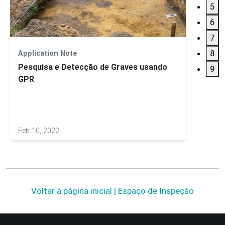
5
6
7
8
Application Note
Estud
Pesquisa e Detecção de Graves usando
9
GPR
Feb 10, 2022
Nov 03
Voltar à página inicial | Espaço de Inspeção