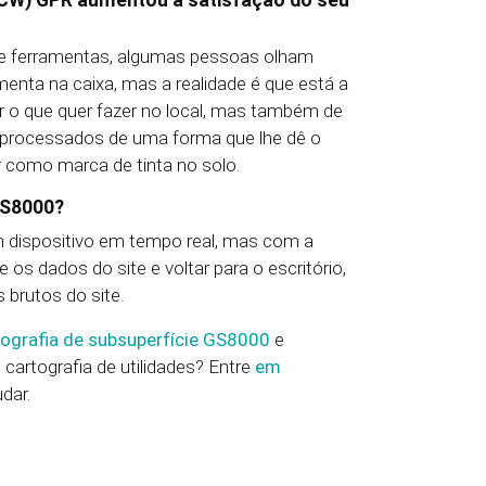
FCW) GPR aumentou a satisfação do seu
de ferramentas, algumas pessoas olham
enta na caixa, mas a realidade é que está a
r o que quer fazer no local, mas também de
-processados de uma forma que lhe dê o
r como marca de tinta no solo.
GS8000?
 um dispositivo em tempo real, mas com a
s dados do site e voltar para o escritório,
 brutos do site.
tografia de subsuperfície GS8000
e
cartografia de utilidades? Entre
em
dar.