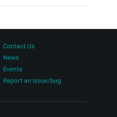
Contact Us
News
Events
Report an issue/bug