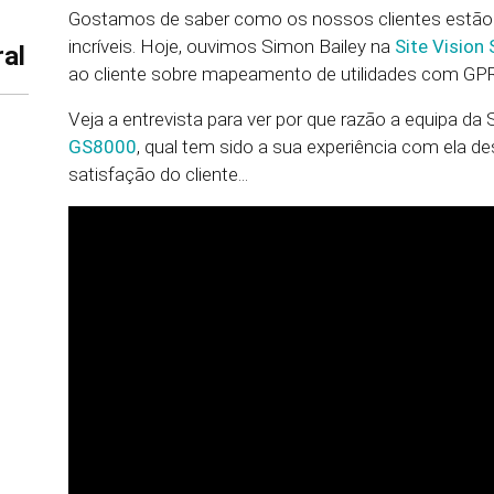
Gostamos de saber como os nossos clientes estão a
incríveis. Hoje, ouvimos Simon Bailey na
Site Vision
al
ao cliente sobre mapeamento de utilidades com GPR 
Veja a entrevista para ver por que razão a equipa da
GS8000
, qual tem sido a sua experiência com ela 
satisfação do cliente...