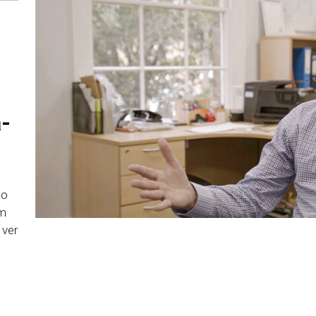
a-
ao
om
 ver
.