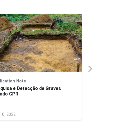
lication Note
Case Study
quisa e Detecção de Graves
Dados mineiros 
ndo GPR
subsuperfície
10, 2022
Mar 01, 2022