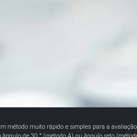
 um método muito rápido e simples para a avaliaç
 ângulo de 30 ° (método A) ou ângulo reto (métod