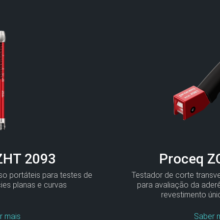
ZHT 2093
Proceq Z
so portáteis para testes de
Testador de corte transver
ies planas e curvas
para avaliação da ader
revestimento úni
r mais
Saber 