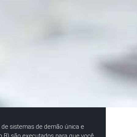
ão de sistemas de demão única e
o B) são executados para que você