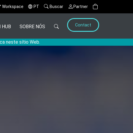
Workspace
PT
Buscar
Partner
Contact
 HUB
SOBRE NÓS
ca neste sítio Web.