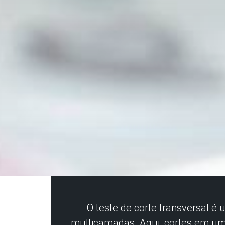
O teste de corte transversal é
multicamadas. Aqui, cortes em um