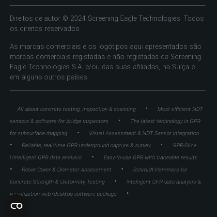
Direitos de autor © 2024 Screening Eagle Technologies. Todos
os direitos reservados.
As marcas comerciais e os logótipos aqui apresentados são
marcas comerciais registadas e não registadas da Screening
Eagle Technologies S.A. e/ou das suas afiliadas, na Suíça e
em alguns outros países.
•
All about concrete testing, inspection & scanning
Most efficient NDT
•
sensors & software for bridge inspectors
The latest technology in GPR
•
for subsurface mapping
Visual Assessment & NDT Sensor Integration
•
•
Reliable, real-time GPR underground capture & survey
GPR-Slice
•
| Intelligent GPR data analysis
Easy-to-use GPR with traceable results
•
•
Rebar Cover & Diameter Assessment
Schmidt Hammers for
•
Concrete Strength & Uniformity Testing
Intelligent GPR data analysis &
•
visualization web+desktop software package