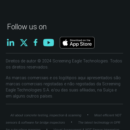
Follow us on
Direitos de autor © 2024 Screening Eagle Technologies. Todos
os direitos reservados.
As marcas comerciais e os logótipos aqui apresentados são
marcas comerciais registadas e não registadas da Screening
Eagle Technologies S.A. e/ou das suas afiliadas, na Suíça e
em alguns outros países.
•
All about concrete testing, inspection & scanning
Most efficient NDT
•
sensors & software for bridge inspectors
The latest technology in GPR
•
for subsurface mapping
Visual Assessment & NDT Sensor Integration