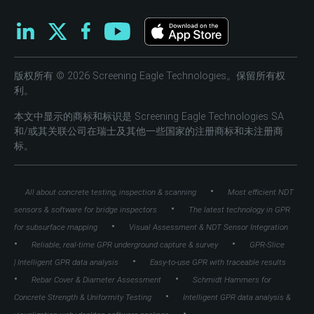
版权所有 © 2026 Screening Eagle Technologies。保留所有权
利。
本文中显示的商标和标识是 Screening Eagle Technologies SA
和/或其关联公司在瑞士及其他一些国家的注册商标和未注册商
标。
•
All about concrete testing, inspection & scanning
Most efficient NDT
•
sensors & software for bridge inspectors
The latest technology in GPR
•
for subsurface mapping
Visual Assessment & NDT Sensor Integration
•
•
Reliable, real-time GPR underground capture & survey
GPR-Slice
•
| Intelligent GPR data analysis
Easy-to-use GPR with traceable results
•
•
Rebar Cover & Diameter Assessment
Schmidt Hammers for
•
Concrete Strength & Uniformity Testing
Intelligent GPR data analysis &
•