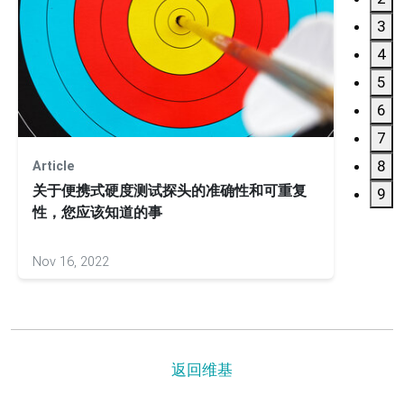
3
4
5
6
7
8
Article
Webin
关于便携式硬度测试探头的准确性和可重复
Equo
9
性，您应该知道的事
Nov 16, 2022
Aug 08
返回维基