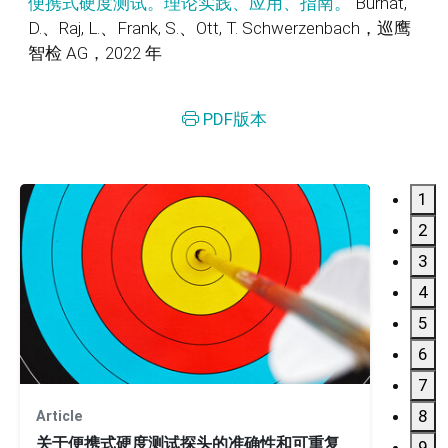
便携式硬度测试。理论实践、应用、指南。
Burnat,
D.、Raj, L.、Frank, S.、Ott, T. Schwerzenbach，巡鹰
智检 AG，2022 年
PDF版本
1
2
3
4
5
6
7
8
Article
Applic
关于便携式硬度测试探头的准确性和可重复
名称
9