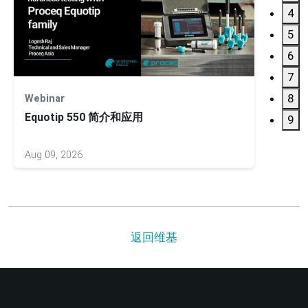
4
5
6
7
8
Webinar
Webin
Equotip 550 简介和应用
9
Aug 09, 2026
Nov 04
返回维基