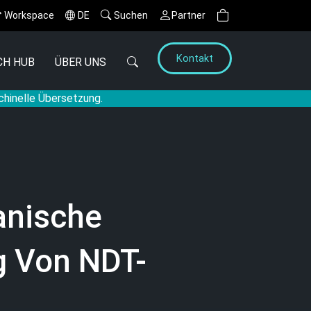
Workspace
DE
Suchen
Partner
Kontakt
CH HUB
ÜBER UNS
chinelle Übersetzung.
anische
g Von NDT-