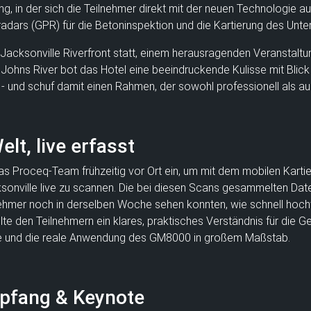
g, in der sich die Teilnehmer direkt mit der neuen Technologie a
adars (GPR) für die Betoninspektion und die Kartierung des Unte
Jacksonville Riverfront statt, einem herausragenden Veranstaltu
t. Johns River bot das Hotel eine beeindruckende Kulisse mit Blic
 - und schuf damit einen Rahmen, der sowohl professionell als au
lt, live erfasst
 das Proceq-Team frühzeitig vor Ort ein, um mit dem mobilen Ka
nville live zu scannen. Die bei diesen Scans gesammelten Daten
ehmer noch in derselben Woche sehen konnten, wie schnell hochw
lte den Teilnehmern ein klares, praktisches Verständnis für die G
äufe und die reale Anwendung des GM8000 in großem Maßstab.
pfang & Keynote