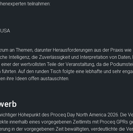
chenexperten teilnahmen:
R USA
trum an Themen, darunter Herausforderungen aus der Praxis wie 
che Intelligenz, die Zuverlässigkeit und Interpretation von Daten
s einer der wertvollsten Teile der Veranstaltung, da die Podiumst
 führten. Auf den runden Tisch folgte eine lebhafte und sehr enga
en ihre Ideen offen austauschten.
werb
wichtiger Höhepunkt des Proceq Day North America 2026. Die Ver
ekte innerhalb eines vorgegebenen Zeitlimits mit Proceq GPRs ge
rung in der vorgegebenen Zeit bewältigten, verdeutlichte die Ver