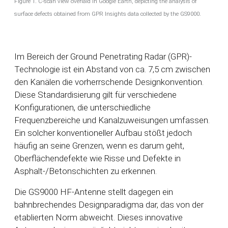
Figure 1. C-scan view overlaid in Google Earth, depicting the analysis of
surface defects obtained from GPR Insights data collected by the GS9000.
Im Bereich der Ground Penetrating Radar (GPR)-
Technologie ist ein Abstand von ca. 7,5 cm zwischen
den Kanälen die vorherrschende Designkonvention.
Diese Standardisierung gilt für verschiedene
Konfigurationen, die unterschiedliche
Frequenzbereiche und Kanalzuweisungen umfassen.
Ein solcher konventioneller Aufbau stößt jedoch
häufig an seine Grenzen, wenn es darum geht,
Oberflächendefekte wie Risse und Defekte in
Asphalt-/Betonschichten zu erkennen.
Die GS9000 HF-Antenne stellt dagegen ein
bahnbrechendes Designparadigma dar, das von der
etablierten Norm abweicht. Dieses innovative