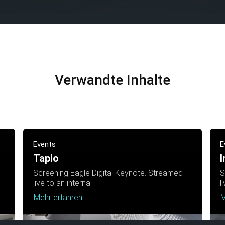
Verwandte Inhalte
Events
E
Tapio
I
Screening Eagle Digital Keynote. Streamed
S
live to an interna
l
Mehr erfahren
M