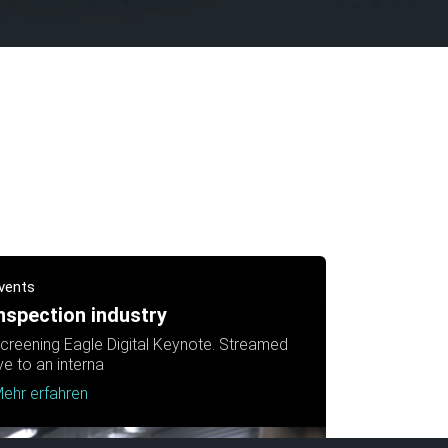
vents
nspection industry
creening Eagle Digital Keynote. Streamed
ive to an interna
ehr erfahren