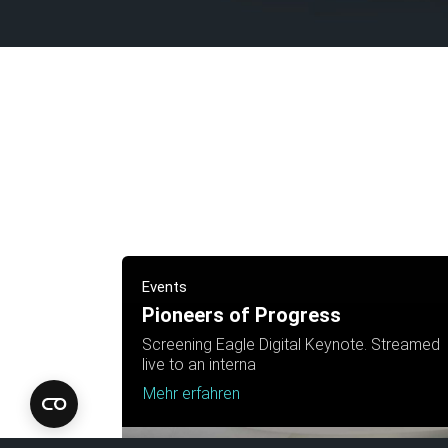
Events
Pioneers of Progress
Screening Eagle Digital Keynote. Streamed
live to an interna
Mehr erfahren