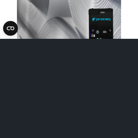
Events
Inspection industry
Screening Eagle Digital Keynote.
Streamed live to an interna
Mehr erfahren