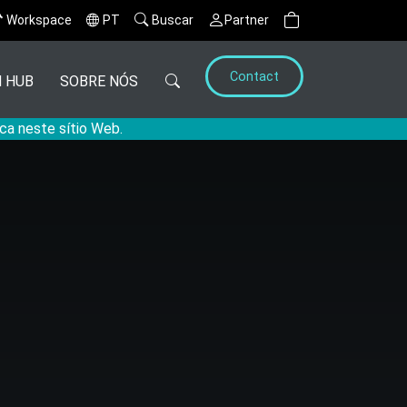
Workspace
PT
Buscar
Partner
Contact
 HUB
SOBRE NÓS
ca neste sítio Web.