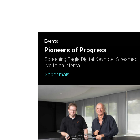
Events
Pioneers of Progress
Screening Eagle Digital Keynote. Streamed
live to an interna
Saber mais