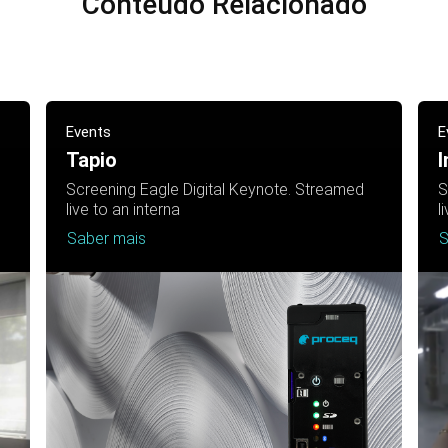
Conteúdo Relacionado
Events
E
Tapio
I
Screening Eagle Digital Keynote. Streamed
S
live to an interna
l
Saber mais
S