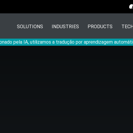
SOLUTIONS
INDUSTRIES
PRODUCTS
TECH
onado pela IA, utilizamos a tradução por aprendizagem automáti