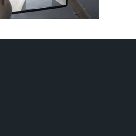
Contact Us
News
Events
Report an issue/bug