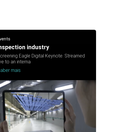
vents
nspection industry
creening Eagle Digital Keynote. Streamed
ive to an interna
aber mais