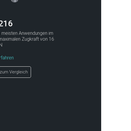
216
ie meisten Anwendungen im
r maximalen Zugkraft von 16
N
rfahren
zum Vergleich