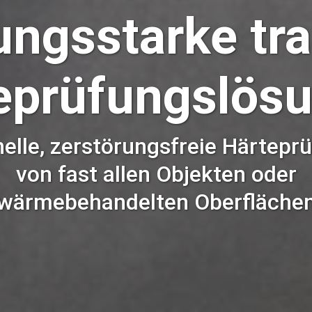
ungsstarke tr
eprüfungslös
elle, zerstörungsfreie Härtepr
von fast allen Objekten oder
wärmebehandelten Oberfläche