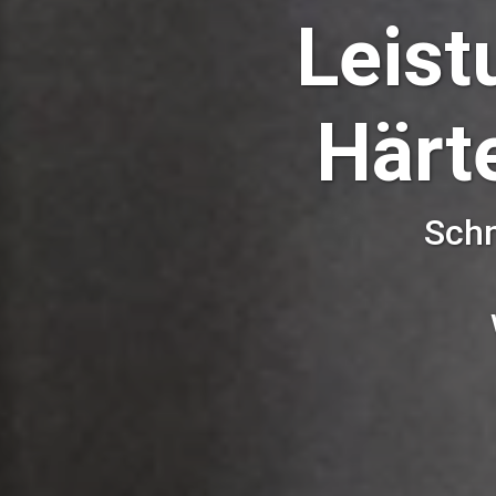
Leist
Härt
Schn