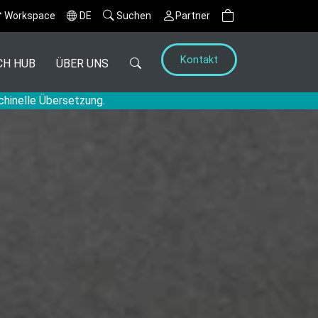
Workspace
DE
Suchen
Partner
Kontakt
CH HUB
ÜBER UNS
chinelle Übersetzung.