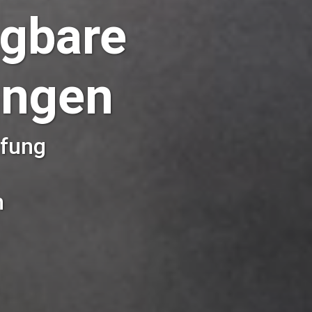
agbare
ungen
üfung
n